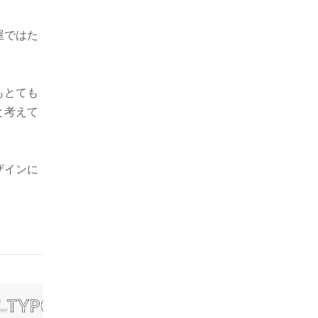
屋ではた
もとても
と考えて
ザインに